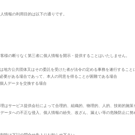
個人情報の利用目的は以下の通りです。
お客様の断りなく第三者に個人情報を開示・提供することはいたしません。
くは地方公共団体又はその委託を受けた者が法令の定める事務を遂行すること
に必要がある場合であって、本人の同意を得ることが困難である場合
で個人データを交換する場合
管理はサービス提供会社によって合理的、組織的、物理的、人的、技術的施策
人データへの不正な侵入、個人情報の紛失、改ざん、漏えい等の危険防止に努
・削除は下記の問合せ先よりお知らせ下さい。