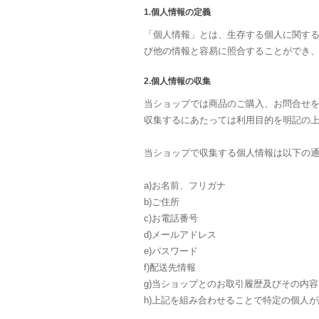
1.個人情報の定義
「個人情報」とは、生存する個人に関す
び他の情報と容易に照合することができ
2.個人情報の収集
当ショップでは商品のご購入、お問合せ
収集するにあたっては利用目的を明記の
当ショップで収集する個人情報は以下の
a)お名前、フリガナ
b)ご住所
c)お電話番号
d)メールアドレス
e)パスワード
f)配送先情報
g)当ショップとのお取引履歴及びその内容
h)上記を組み合わせることで特定の個人