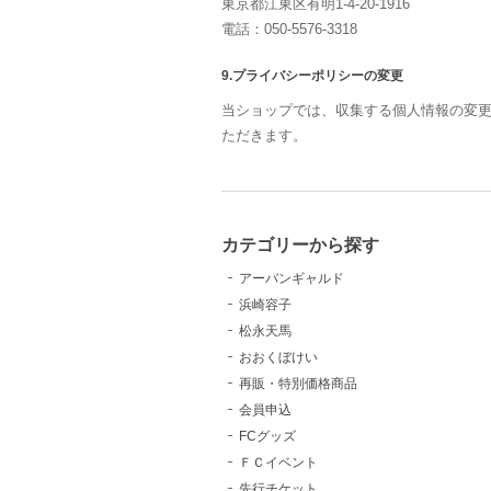
東京都江東区有明1-4-20-1916
電話：050-5576-3318
9.プライバシーポリシーの変更
当ショップでは、収集する個人情報の変
ただきます。
カテゴリーから探す
アーバンギャルド
浜崎容子
松永天馬
おおくぼけい
再販・特別価格商品
会員申込
FCグッズ
ＦＣイベント
先行チケット